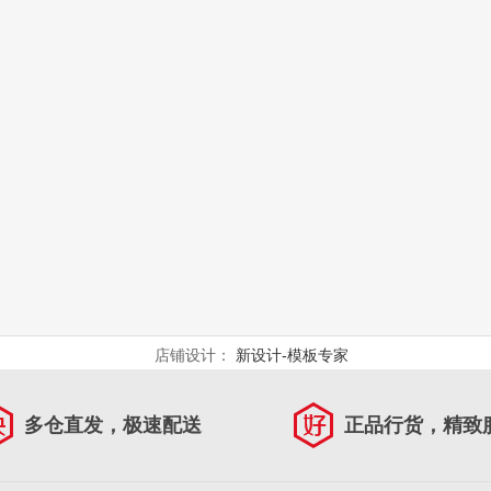
力多方 防静电工作台重型钳
力多方 钳工台操作台重型工
力多方 重型钳
工台电工实训桌操作台工厂
作台工厂车间打包工具桌维
电工作台面工具
车间实训台1.5米 N款
修桌防静电1.8米 N款
打包工具桌1.2米
￥
￥
￥
立即购买
立即购买
立即购
店铺设计：
新设计-模板专家
多仓直发，极速配送
正品行货，精致