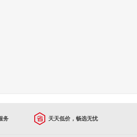
工工作台防静
力多方 车间操作台钳工工具
力多方 电工维修工作台防静
台工厂车间
台实训台电工桌防静电台面
电台面车间操作台钳工台实
 N款
维修重型工作台2.1米C款
训台重型工作台1.2米C款
￥
￥
买
立即购买
立即购买
服务
天天低价，畅选无忧