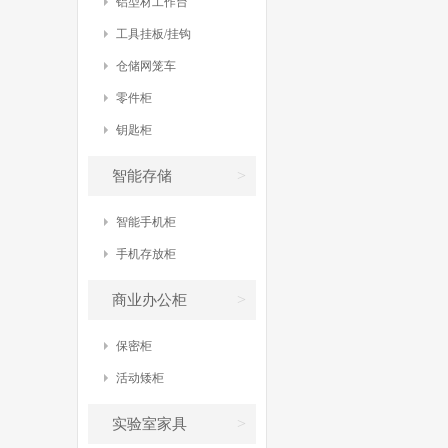
铝型材工作台
工具挂板/挂钩
仓储网笼车
零件柜
钥匙柜
>
智能存储
智能手机柜
手机存放柜
>
商业办公柜
保密柜
活动矮柜
>
实验室家具