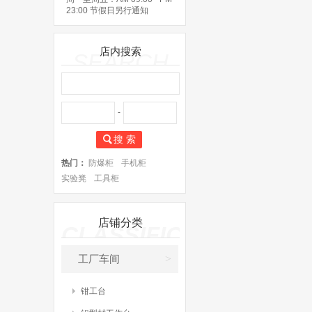
23:00 节假日另行通知
店内搜索
SEARCH
-
搜 索
热门：
防爆柜
手机柜
实验凳
工具柜
店铺分类
CLASSIFICATE
>
工厂车间
钳工台